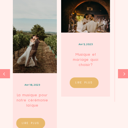
Avr 5, 2023
Mar 30, 2023
Musique et
8 bonnes raisons
mariage quoi
de prendre une
choisir?
wedding
planner
LIRE PLUS
LIRE PLUS