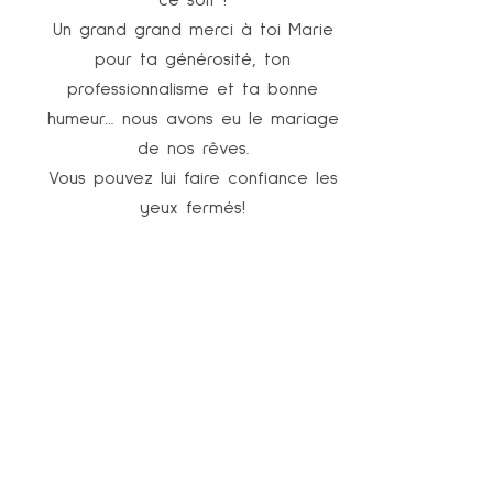
avoue que je suis ravi de cette
belle personne.
Pétillante, enthousiaste positive
dynamique et avec une belle
écoute et réactive.
Vous pouvez compter sur elle.
Besoin d’ une wedding pour vous
laissez du temps sur votre mariage.
Compte sur elle.
J espère que nous aurons pleins d
autres projets car c est toujours un
réel plaisir de te retrouver sur les
mariages ou les salons
Ps : si vous êtes gourmand
demandez lui sa pépite de cookie
🍪 🥰🥰