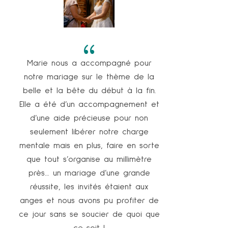
{
Si vous cherchez une personne qui
pense à tout et à détails que vous
ne pouvez pas imaginer et être
vous permettre d’ être plus libre sur
un jour de mariage. Appelez Marie
elle est à votre écoute, vous suis,
vous conseille, vous recommande et
vous accompagne sur tout.
Elle arrive à vous accompagne
même sur un repassage des nappes
pour votre jour j.
J’ ai eu la chance de connaître pour
notre passion du mariage. Et j’