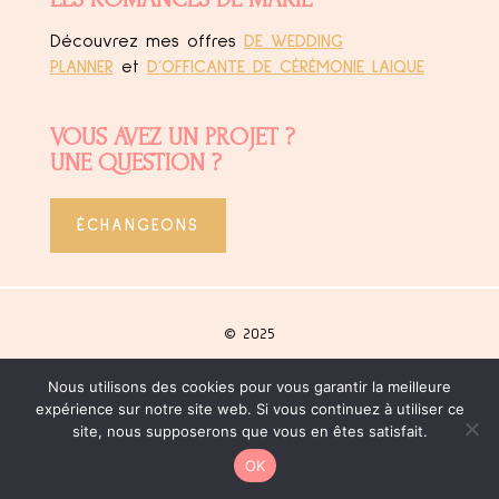
Découvrez mes offres
DE WEDDING
PLANNER
et
D’OFFICANTE DE CÉRÉMONIE LAIQUE
VOUS AVEZ UN PROJET ?
UNE QUESTION ?
ÉCHANGEONS
© 2025
Nous utilisons des cookies pour vous garantir la meilleure
Site créé
by Agence Bohemia
expérience sur notre site web. Si vous continuez à utiliser ce
site, nous supposerons que vous en êtes satisfait.
Mentions légales
OK