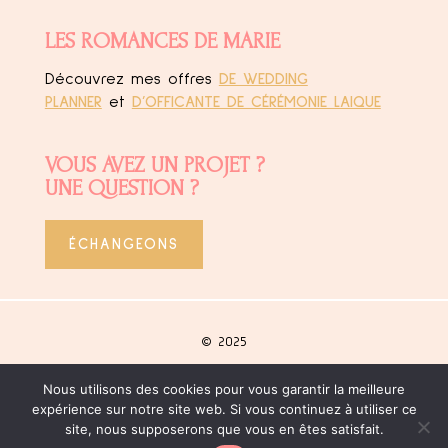
LES ROMANCES DE MARIE
Découvrez mes offres
DE WEDDING
PLANNER
et
D’OFFICANTE DE CÉRÉMONIE LAIQUE
VOUS AVEZ UN PROJET ?
UNE QUESTION ?
ÉCHANGEONS
© 2025
Nous utilisons des cookies pour vous garantir la meilleure
Site créé
by Agence Bohemia
expérience sur notre site web. Si vous continuez à utiliser ce
site, nous supposerons que vous en êtes satisfait.