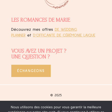
LES ROMANCES DE MARIE
Découvrez mes offres
DE WEDDING
PLANNER
et
D’OFFICANTE DE CÉRÉMONIE LAIQUE
VOUS AVEZ UN PROJET ?
UNE QUESTION ?
ÉCHANGEONS
© 2025
Nous utilisons des cookies pour vous garantir la meilleure
Site créé
by Agence Bohemia