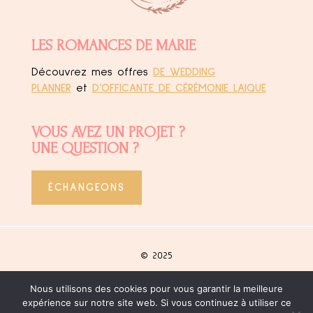
LES ROMANCES DE MARIE
Découvrez mes offres
DE WEDDING
PLANNER
et
D’OFFICANTE DE CÉRÉMONIE LAIQUE
VOUS AVEZ UN PROJET ?
UNE QUESTION ?
ÉCHANGEONS
© 2025
Nous utilisons des cookies pour vous garantir la meilleure
Site créé
by Agence Bohemia
expérience sur notre site web. Si vous continuez à utiliser ce