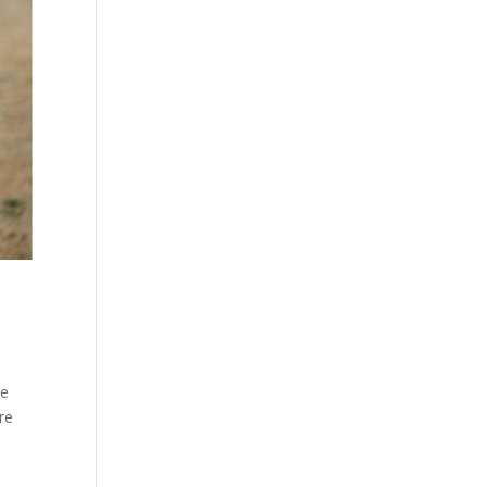
Le
re