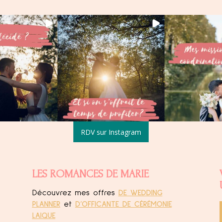
RDV sur Instagram
LES ROMANCES DE MARIE
Découvrez mes offres
DE WEDDING
PLANNER
et
D’OFFICANTE DE CÉRÉMONIE
LAIQUE